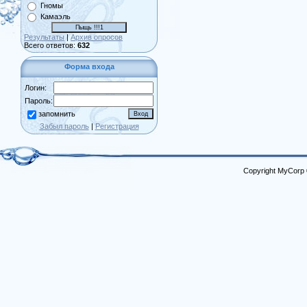
Гномы
Камаэль
Результаты
|
Архив опросов
Всего ответов:
632
Форма входа
Логин:
Пароль:
запомнить
Забыл пароль
|
Регистрация
Copyright MyCorp