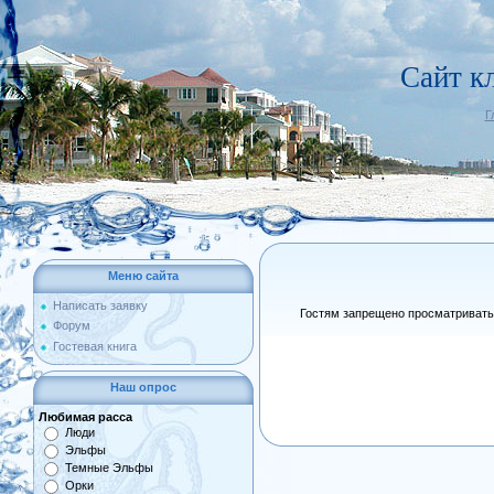
Сайт 
Г
Меню сайта
Написать заявку
Гостям запрещено просматривать 
Форум
Гостевая книга
Наш опрос
Любимая расса
Люди
Эльфы
Темные Эльфы
Орки