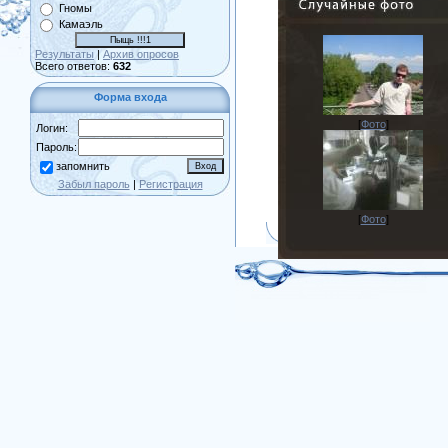
Гномы
Камаэль
Любимая расса
Люди
Результаты
|
Архив опросов
Всего ответов:
632
Эльфы
Темные Эльфы
Форма входа
Орки
Гномы
[
Фото
]
Логин:
Камаэль
Пароль:
Результаты
|
Архив опросов
запомнить
Всего ответов:
632
Забыл пароль
|
Регистрация
[
Фото
]