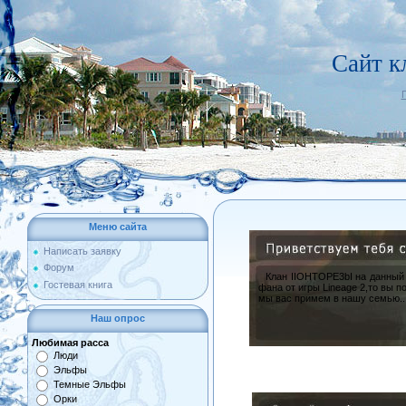
Сайт 
Меню сайта
Написать заявку
Форум
Клан IIOHTOPE3bI на данный мо
Гостевая книга
фана от игры Lineage 2,то вы 
мы вас примем в нашу семью...
Наш опрос
Любимая расса
Люди
Эльфы
Темные Эльфы
Орки