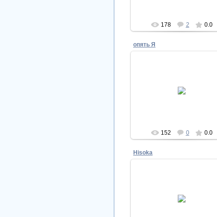
178
2
0.0
опять Я
03.06.2009
IZERLI
152
0
0.0
Hisoka
02.06.2009
А вот и моя "нормальная" рожа
Hisoka