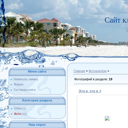
Сайт 
Главная
»
Фотоальбом
»
Меню сайта
Фотографий в разделе
:
19
Написать заявку
Форум
Гостевая книга
Это я, это я :)
Категории раздела
Обои
[1]
Фото
18.07.2009
[32]
Muxo
Наш опрос