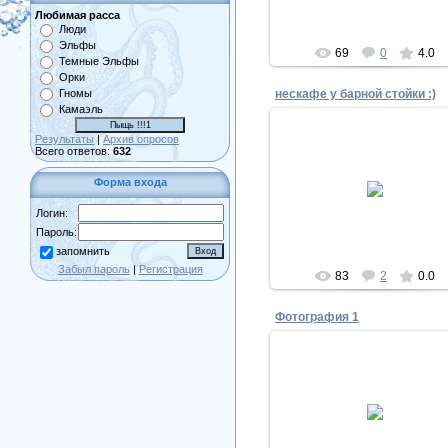
Любимая расса
Люди
Эльфы
69
0
4.0
Темные Эльфы
Орки
Гномы
нескафе у барной стойки :)
Камаэль
Результаты
|
Архив опросов
Всего ответов:
632
05.07.2009
Форма входа
Archer
Логин:
Пароль:
запомнить
Забыл пароль
|
Регистрация
83
2
0.0
Фотография 1
18.06.2009
Создание креатива
Hisoka