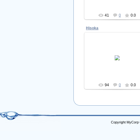
41
0
0.0
Hisoka
02.06.2009
D'n'B in our hearts
Hisoka
94
0
0.0
Copyright MyCorp