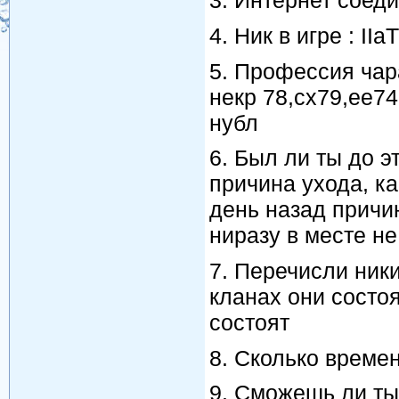
3. Интернет соеди
4. Ник в игре : II
5. Профессия чара
некр 78,сх79,ее7
нубл
6. Был ли ты до э
причина ухода, ка
день назад причи
ниразу в месте не 
7. Перечисли ники 
кланах они состоя
состоят
8. Сколько времен
9. Сможешь ли ты