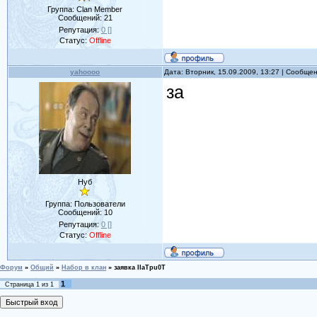
Группа: Clan Member
Сообщений:
21
Репутация:
0
[]
Статус:
Offline
yahoooo
Дата: Вторник, 15.09.2009, 13:27 | Сообще
за
Нуб
Группа: Пользователи
Сообщений:
10
Репутация:
0
[]
Статус:
Offline
Форум
»
Общий
»
Набор в клан
»
заявка IIaTpu0T
1
Страница
1
из
1