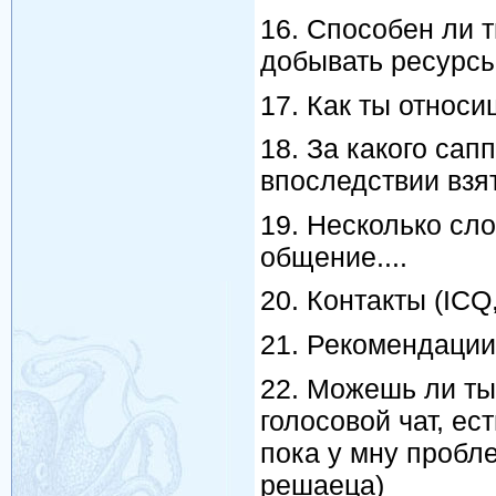
16. Способен ли т
добывать ресурсы,
17. Как ты относ
18. За какого сап
впоследствии взя
19. Несколько сло
общение....
20. Контакты (ICQ
21. Рекомендации
22. Можешь ли ты
голосовой чат, ес
пока у мну пробл
решаеца)