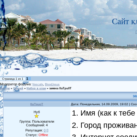
Сайт 
1
Страница
1
из
1
Модератор форума:
,
Nescafe
BloodJesus
Форум
»
Общий
»
Набор в клан
»
заявка IIaTpu0T
за
IIaTpuoT
Дата: Понедельник, 14.09.2009, 19:02 | С
1. Имя (как к теб
Нуб
Группа: Пользователи
2. Город проживан
Сообщений:
4
Репутация:
0
[]
Статус:
Offline