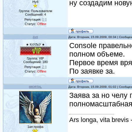
ну создадим нову
Нуб
Группа: Пользователи
Сообщений:
4
Репутация:
0
[]
Статус:
Offline
Zell
Дата: Вторник, 15.09.2009, 00:34 | Сообще
Console правельн
★ КтУЛхУ ★
полном объеме.
Группа: VIP
Первое время вря
Сообщений:
180
Репутация:
2
[]
По заявке за.
Статус:
Offline
IMORTAL
Дата: Вторник, 15.09.2009, 01:02 | Сообще
Заява за но челу 
полномасштабная 
Ars longa, vita brevi
1ая профа