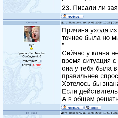
23. Писали ли зая
Console
Дата: Понедельник, 14.09.2009, 19:27 | С
Причина ухода из
точнее была но мы
"
Нуб
Сейчас у клана н
Группа: Clan Member
Сообщений:
6
время ситуация с 
Репутация:
0
[]
Статус:
Offline
она у тебя была 
правильнее спрос
Хотелось бы знан
Если действительн
А в общем решать 
IIaTpuoT
Дата: Понедельник, 14.09.2009, 19:59 | С