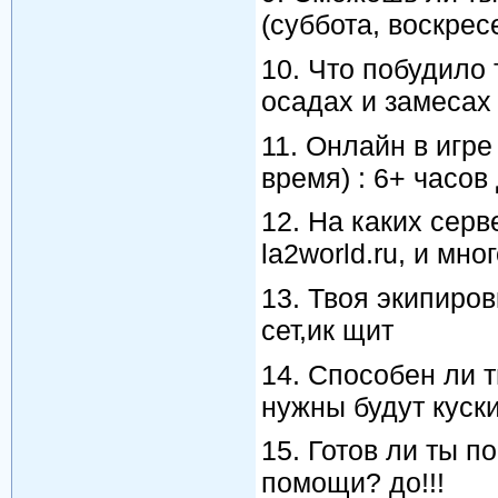
(суббота, воскресе
10. Что побудило 
осадах и замесах
11. Онлайн в игре 
время) : 6+ часов
12. На каких серве
la2world.ru, и мно
13. Твоя экипировк
сет,ик щит
14. Способен ли т
нужны будут куск
15. Готов ли ты 
помощи? до!!!