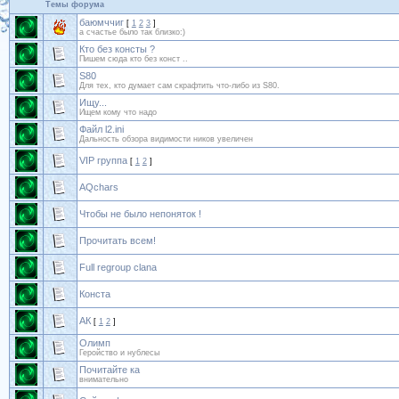
Темы форума
баюмччиг
[
1
2
3
]
а счастье было так близко:)
Кто без консты ?
Пишем сюда кто без конст ..
S80
Для тех, кто думает сам скрафтить что-либо из S80.
Ищу...
Ищем кому что надо
Файл l2.ini
Дальность обзора видимости ников увеличен
VIP группа
[
1
2
]
AQchars
Чтобы не было непоняток !
Прочитать всем!
Full regroup clana
Конста
АК
[
1
2
]
Олимп
Геройство и нублесы
Почитайте ка
внимательно