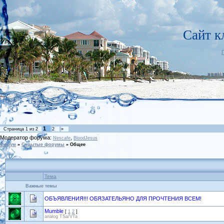
Сайт 
1
Страница
1
из
2
2
»
Модератор форума:
,
Nescafe
BloodJesus
Форум
»
Скрытые форумы
»
Общее
Тема
Важные темы
ОБЪЯВЛЕНИЯ!!! ОБЯЗАТЕЛЬЯНО ДЛЯ ПРОЧТЕНИЯ ВСЕМ!
Mumble
[
1
2
]
analog TSa/VTa