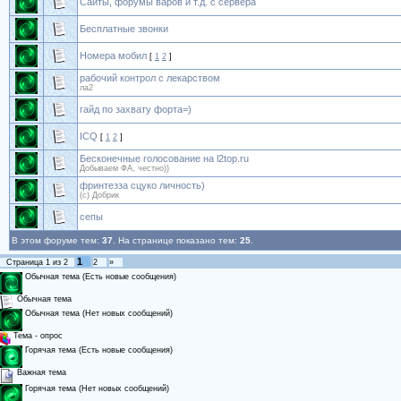
Сайты, форумы варов и т.д. с сервера
Бесплатные звонки
Номера мобил
[
1
2
]
рабочий контрол с лекарством
ла2
гайд по захвату форта=)
ICQ
[
1
2
]
Бесконечные голосование на l2top.ru
Добываем ФА, честно))
фринтезза сцуко личность)
(с) Добрик
сепы
В этом форуме тем:
37
. На странице показано тем:
25
.
1
Страница
1
из
2
2
»
Обычная тема (Есть новые сообщения)
Обычная тема
Обычная тема (Нет новых сообщений)
Тема - опрос
Горячая тема (Есть новые сообщения)
Важная тема
Горячая тема (Нет новых сообщений)